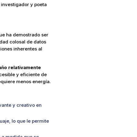
, investigador y poeta
 que ha demostrado ser
idad colosal de datos
ciones inherentes al
ño relativamente
esible y eficiente de
equiere menos energía.
ante y creativo en
uaje, lo que le permite
o a medida que se