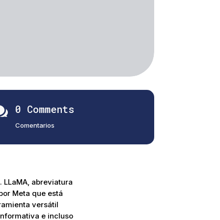
0 Comments

Comentarios
). LLaMA, abreviatura
por Meta que está
ramienta versátil
nformativa e incluso