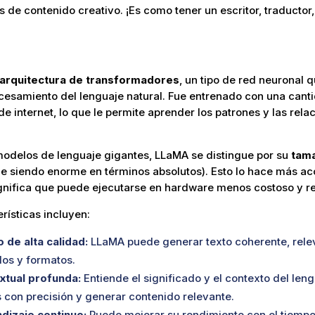
os de contenido creativo. ¡Es como tener un escritor, traductor
arquitectura de transformadores
, un tipo de red neuronal
cesamiento del lenguaje natural. Fue entrenado con una cant
e internet, lo que le permite aprender los patrones y las rela
modelos de lenguaje gigantes, LLaMA se distingue por su
tama
 siendo enorme en términos absolutos). Esto lo hace más acc
ignifica que puede ejecutarse en hardware menos costoso y r
rísticas incluyen:
 de alta calidad:
LLaMA puede generar texto coherente, relev
los y formatos.
tual profunda:
Entiende el significado y el contexto del leng
 con precisión y generar contenido relevante.
dizaje continuo:
Puede mejorar su rendimiento con el tiemp