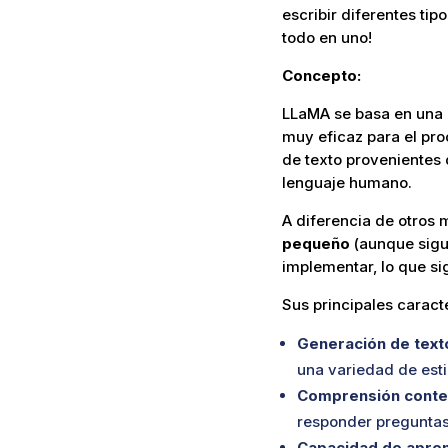
escribir diferentes tip
todo en uno!
Concepto:
LLaMA se basa en una
muy eficaz para el pro
de texto provenientes d
lenguaje humano.
A diferencia de otros 
pequeño
(aunque sigue
implementar, lo que s
Sus principales caracte
Generación de texto
una variedad de esti
Comprensión contex
responder preguntas
Capacidad de apren